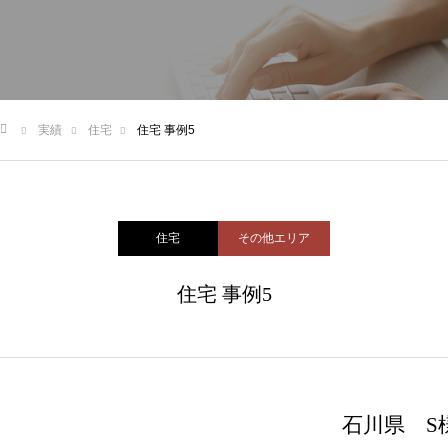
ホーム
協会について
申請支援サービス
実績
住宅
住宅 事例5
関連資料
Q&A
お役立ち情報
お問い合わせ
ム
住宅
その他エリア
住宅 事例5
石川県 S